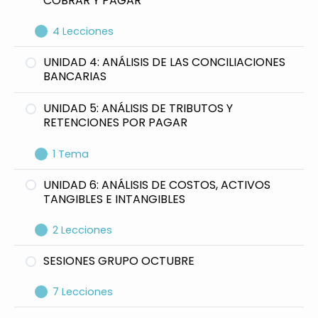
COBRAR Y PAGAR
Caso Práctico
4 Lecciones
Cuentas por Pagar
UNIDAD 4: ANÁLISIS DE LAS CONCILIACIONES
BANCARIAS
Cuentas por Cobrar Comerciales
UNIDAD 5: ANÁLISIS DE TRIBUTOS Y
Cuentas por Cobrar trabajadores,
RETENCIONES POR PAGAR
directores y gerentes.
Anticipos pagados por anticipado y
1 Tema
Estimación de Cobranza Dudosa.
Cuentas Tributos por Pagar
UNIDAD 6: ANÁLISIS DE COSTOS, ACTIVOS
TANGIBLES E INTANGIBLES
2 Lecciones
Determinación de Costo de Ventas,
SESIONES GRUPO OCTUBRE
Producción, Servicios
7 Lecciones
Determinación de la Depreciación y
Amortización.