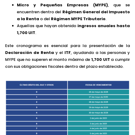
Micro y Pequeñas Empresas (MYPE)
, que se
encuentren dentro del
Régimen General del Impuesto
a la Renta
o del
Régimen MYPE Tributario
.
Aquellas que hayan obtenido
ingresos anuales hasta
1,700 UIT
.
Este cronograma es esencial para la presentación de la
Declaración de Renta
y el
ITF
, ayudando a las personas y
MYPE que no superen el monto máximo de
1,700 UIT
a cumplir
con sus obligaciones fiscales dentro del plazo establecido.